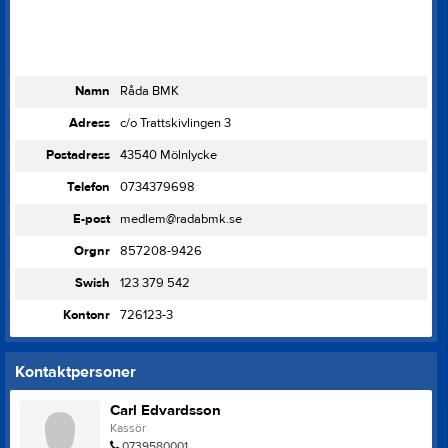
Namn
Råda BMK
Adress
c/o Trattskivlingen 3
Postadress
43540 Mölnlycke
Telefon
0734379698
E-post
medlem@radabmk.se
Orgnr
857208-9426
Swish
123 379 542
Kontonr
726123-3
Kontaktpersoner
Carl Edvardsson
Kassör
0739580001