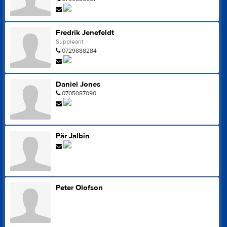
Fredrik Jenefeldt
Suppleant
0729888284
Daniel Jones
0705087090
Pär Jalbin
Peter Olofson