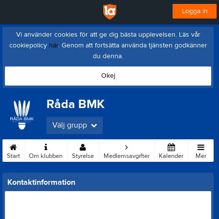
Logga in
Vi använder cookies för att ge dig bästa upplevelsen. Läs vår
cookiepolicy
här
. Genom att fortsätta använda tjänsten godkänner
du denna.
Okej
Råda BMK
Välj grupp
Start
Om klubben
Styrelse
Medlemsavgifter
Kalender
Mer
Kontaktinformation