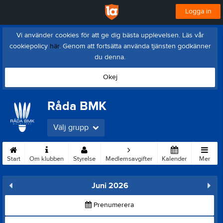
Logga in
Vi använder cookies för att ge dig bästa upplevelsen. Läs vår
cookiepolicy
här
. Genom att fortsätta använda tjänsten godkänner
du denna.
Okej
Råda BMK
Välj grupp
Start
Om klubben
Styrelse
Medlemsavgifter
Kalender
Mer
Juni 2026
Prenumerera