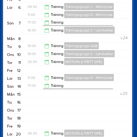
21:30
09:30
Träning
Träningsgrupp C - Mölnlycke
Lör
6
11:00
Träning
Träningsgrupp D - Mölnlycke
11:00
17:00
Träning
Sön
7
Badmintonskolan - söndagar - Landvetter
12:00
18:00
Träning
Träningsgrupp C - Landvetter
18:00
v.24
Mån
8
19:30
19:00
Träning
Träningsgrupp A&B
Tis
9
18:00
Träning
Träningsgrupp C - Landvetter
Ons
10
20:30
20:30
Träning
MOTION & FRITT SPEL
Tor
11
19:30
Fre
12
21:30
11:00
Träning
Träningsgrupp D - Mölnlycke
Lör
13
17:00
Träning
Sön
14
Badmintonskolan - söndagar - Landvetter
12:00
v.25
Mån
15
18:00
Tis
16
Ons
17
Tor
18
Fre
19
08:30
Träning
MOTION & FRITT SPEL
Lör
20