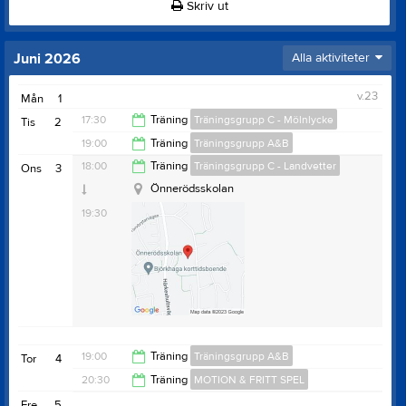
Skriv ut
Juni 2026
Alla aktiviteter
v.23
Mån
1
17:30
Träning
Träningsgrupp C - Mölnlycke
Tis
2
19:00
Träning
Träningsgrupp A&B
19:00
18:00
Träning
Träningsgrupp C - Landvetter
Ons
3
20:30
Önnerödsskolan
19:30
19:00
Träning
Träningsgrupp A&B
Tor
4
20:30
Träning
MOTION & FRITT SPEL
20:30
Fre
5