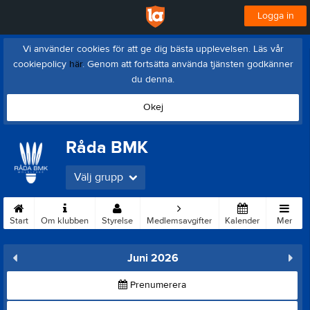
Logga in
Vi använder cookies för att ge dig bästa upplevelsen. Läs vår
cookiepolicy
här
. Genom att fortsätta använda tjänsten godkänner
du denna.
Okej
Råda BMK
Välj grupp
Start
Om klubben
Styrelse
Medlemsavgifter
Kalender
Mer
Juni 2026
Prenumerera