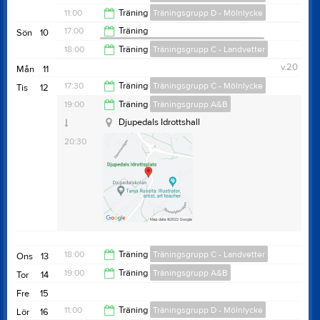
09:30
11:00
Träning
Träningsgrupp D - Mölnlycke
11:00
17:00
Träning
Sön
10
Badmintonskolan - söndagar - Landvetter
12:00
18:00
Träning
Träningsgrupp C - Landvetter
18:00
v.20
Mån
11
19:30
17:30
Träning
Träningsgrupp C - Mölnlycke
Tis
12
Djupedalskolan idrottshall
19:00
Träning
Träningsgrupp A&B
19:00
Djupedals Idrottshall
20:30
18:00
Träning
Träningsgrupp C - Landvetter
Ons
13
19:00
Träning
Träningsgrupp A&B
Tor
14
19:30
Fre
15
20:30
11:00
Träning
Träningsgrupp D - Mölnlycke
Lör
16