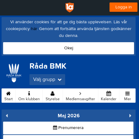
Logga in
Vi använder cookies för att ge dig bästa upplevelsen. Läs vår
cookiepolicy
här
. Genom att fortsätta använda tjänsten godkänner
du denna.
Okej
Råda BMK
Välj grupp
Start
Om klubben
Styrelse
Medlemsavgifter
Kalender
Mer
Maj 2026
Prenumerera